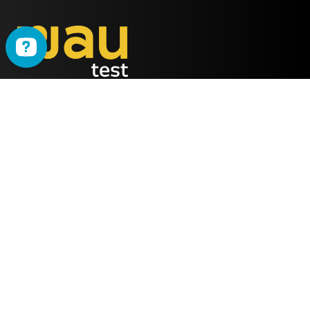
WAU
è il metodo ideato
dalla società
ALMY TEST s.r.l.
Offerta
WAU
Tutti i Corsi
Chi Siamo
Simulatore online
Partner WAU
Webinar
Ambassador WAU
Gruppi WhatsApp
Lavora con noi
Info Utili
Contattaci
FAQ Semestre medicina 2025
Email