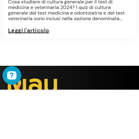
Cosa studiare di cultura generale per il test di
medicina e veterinaria 2024? I quiz di cultura
generale del test medicina e odontoiatria e del test
veterinaria sono inclusi nella sezione denominata...
Leggi l'articolo
WAU
è il metodo ideato
dalla società
ALMY TEST s.r.l.
Offerta
WAU
Tutti i Corsi
Chi Siamo