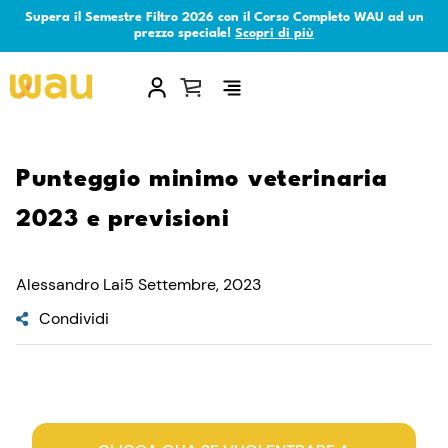
Supera il Semestre Filtro 2026 con il Corso Completo WAU ad un
prezzo speciale!
Scopri di più
×
Punteggio minimo veterinaria
2023 e previsioni
Alessandro Lai
5 Settembre, 2023
Condividi