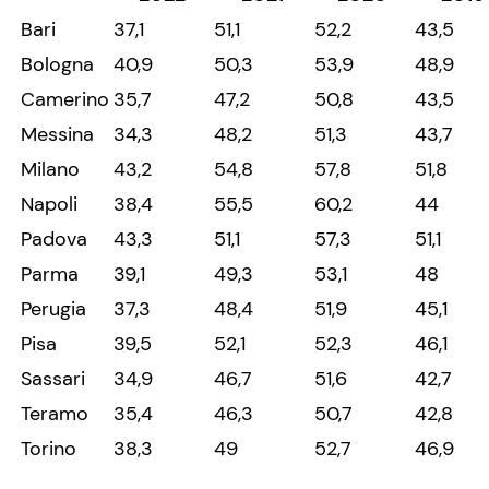
Bari
37,1
51,1
52,2
43,5
Bologna
40,9
50,3
53,9
48,9
Camerino
35,7
47,2
50,8
43,5
Messina
34,3
48,2
51,3
43,7
Milano
43,2
54,8
57,8
51,8
Napoli
38,4
55,5
60,2
44
Padova
43,3
51,1
57,3
51,1
Parma
39,1
49,3
53,1
48
Perugia
37,3
48,4
51,9
45,1
Pisa
39,5
52,1
52,3
46,1
Sassari
34,9
46,7
51,6
42,7
Teramo
35,4
46,3
50,7
42,8
Torino
38,3
49
52,7
46,9