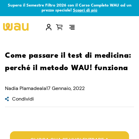
Supera il Semestre Filtro 2026 con il Corso Completo WAU ad un
prezzo speciale!
Scopri di più
×
Come passare il test di medicina:
perché il metodo WAU! funziona
Nadia Plamadeala
17 Gennaio, 2022
Condividi