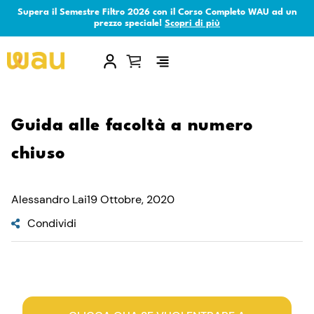
Supera il Semestre Filtro 2026 con il Corso Completo WAU ad un
prezzo speciale!
Scopri di più
×
Guida alle facoltà a numero
chiuso
Alessandro Lai
19 Ottobre, 2020
Condividi