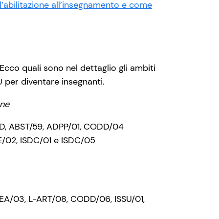
’abilitazione all’insegnamento e come
Ecco quali sono nel dettaglio gli ambiti
U per diventare insegnanti.
one
M-PED, ABST/59, ADPP/01, CODD/04
ME/02, ISDC/01 e ISDC/05
DEA/03, L-ART/08, CODD/06, ISSU/01,