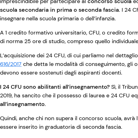
imprescindibile per partecipare al
concorso scuola
ed
scuola secondaria in prima o seconda fascia
. I 24 
insegnare nella scuola primaria o dell’infanzia.
A 1 credito formativo universitario, CFU, o credito f
di norma 25 ore di studio, compreso quello individuale
L’acquisizione dei 24 CFU, di cui parliamo nel dettagl
616/2017
che detta le modalità di conseguimento, gli obi
devono essere sostenuti dagli aspiranti docenti.
I 24 CFU sono abilitanti all’insegnamento?
Sì, il Tri
2019, ha sancito che il possesso di laurea e 24 CFU eq
all’insegnamento
.
Quindi, anche chi non supera il concorso scuola, avrà l
essere inserito in graduatoria di seconda fascia.