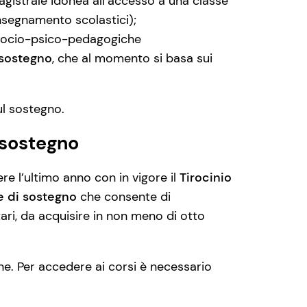
agistrale idonea all’accesso a una classe
insegnamento scolastici);
socio-psico-pedagogiche
 sostegno
, che al momento si basa sui
ul sostegno.
 sostegno
e l’ultimo anno con in vigore il
Tirocinio
e di sostegno
che consente di
tari, da acquisire in non meno di otto
iane. Per accedere ai corsi è necessario