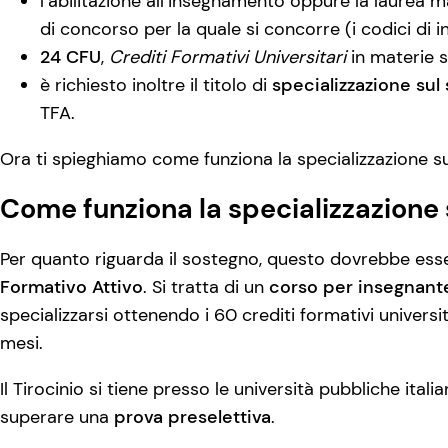
l’abilitazione all’insegnamento oppure la laurea m
di concorso per la quale si concorre (i codici di 
24 CFU
,
Crediti Formativi Universitari
in materie 
è richiesto inoltre il titolo di
specializzazione sul
TFA.
Ora ti spieghiamo come funziona la specializzazione s
Come funziona la specializzazione
Per quanto riguarda il sostegno, questo dovrebbe esser
Formativo Attivo
. Si tratta di un
corso per insegnant
specializzarsi ottenendo i 60 crediti formativi universi
mesi.
Il Tirocinio si tiene presso le università pubbliche ital
superare una
prova preselettiva
.