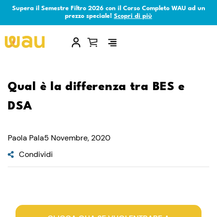
Supera il Semestre Filtro 2026 con il Corso Completo WAU ad un
prezzo speciale!
Scopri di più
×
Qual è la differenza tra BES e
DSA
Paola Pala
5 Novembre, 2020
Condividi