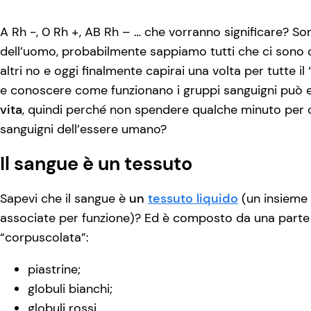
A Rh -, 0 Rh +, AB Rh – … che vorranno significare? S
dell’uomo, probabilmente sappiamo tutti che ci sono de
altri no e oggi finalmente capirai una volta per tutte il 
e conoscere come funzionano i gruppi sanguigni può 
vita
, quindi perché non spendere qualche minuto per 
sanguigni dell’essere umano?
Il sangue è un tessuto
Sapevi che il sangue è
un
tessuto liquido
(un insieme d
associate per funzione)? Ed è composto da una parte li
“corpuscolata”:
piastrine;
globuli bianchi;
globuli rossi