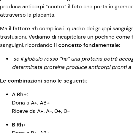
produca anticorpi “contro” il feto che porta in grembo,
attraverso la placenta.
Ma il fattore Rh complica il quadro dei gruppi sanguig
trasfusioni. Vediamo di ricapitolare un pochino come f
sanguigni, ricordando
il concetto fondamentale
:
se il globulo rosso “ha” una proteina potrà accog
determinata proteina produce anticorpi pronti a 
Le combinazioni sono le seguenti
:
A Rh+:
Dona a A+, AB+
Riceve da A+, A-, 0+, 0-
B Rh+