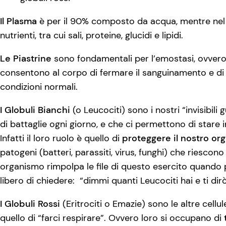
Il Plasma
è per il 90% composto da acqua, mentre nel 
nutrienti, tra cui sali, proteine, glucidi e lipidi.
Le Piastrine
sono fondamentali per l’emostasi, ovvero 
consentono al corpo di fermare il sanguinamento e di
condizioni normali.
I Globuli Bianchi
(o Leucociti) sono i nostri “invisibili
di battaglie ogni giorno, e che ci permettono di stare 
Infatti il loro ruolo è quello di
proteggere il nostro or
patogeni (batteri, parassiti, virus, funghi) che riescon
organismo rimpolpa le file di questo esercito quando p
libero di chiedere: “dimmi quanti Leucociti hai e ti di
I Globuli Rossi
(Eritrociti o Emazie) sono le altre cellu
quello di “farci respirare”. Ovvero loro si occupano di
t