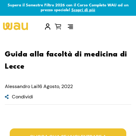
Supera il Semestre Filtro 2026 con il Corso Completo WAU ad un
prezzo speciale!
Scopri di più
×
Guida alla facoltà di medicina di
Lecce
Alessandro Lai
16 Agosto, 2022
Condividi