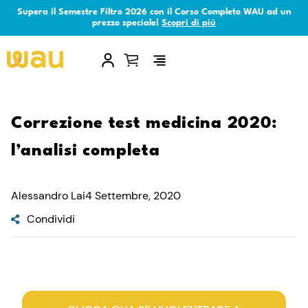
Supera il Semestre Filtro 2026 con il Corso Completo WAU ad un
prezzo speciale!
Scopri di più
×
Correzione test medicina 2020:
l’analisi completa
Alessandro Lai
4 Settembre, 2020
Condividi