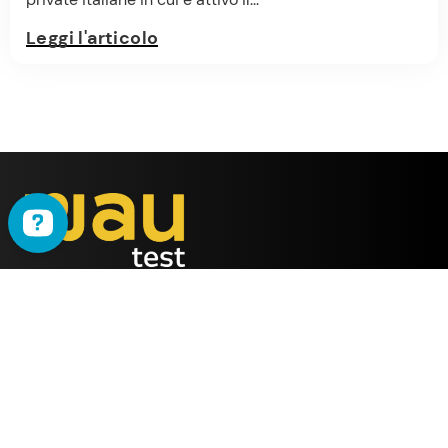
Leggi l'articolo
WAU
è il metodo ideato
dalla società
ALMY TEST s.r.l.
Offerta
WAU
Tutti i Corsi
Chi Siamo
Simulatore online
Partner WAU