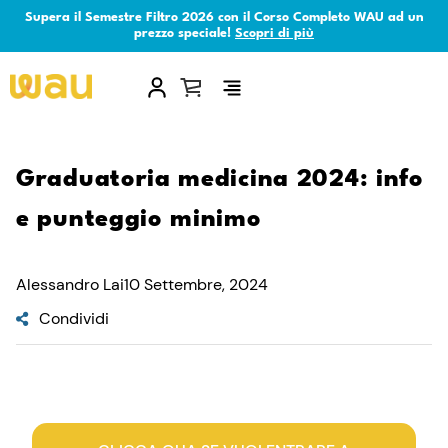
Supera il Semestre Filtro 2026 con il Corso Completo WAU ad un
prezzo speciale!
Scopri di più
×
Graduatoria medicina 2024: info
e punteggio minimo
Alessandro Lai
10 Settembre, 2024
Condividi