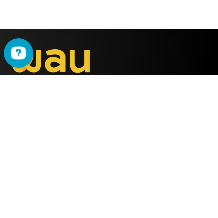
WAU
è il metodo ideato
dalla società
ALMY TEST s.r.l.
Offerta
WAU
Tutti i Corsi
Chi Siamo
Simulatore online
Partner WAU
Webinar
Ambassador WAU
Gruppi WhatsApp
Lavora con noi