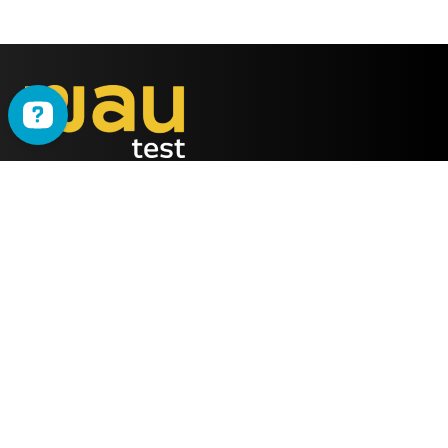
WAU
è il metodo ideato
dalla società
ALMY TEST s.r.l.
Offerta
WAU
Tutti i Corsi
Chi Siamo
Simulatore online
Partner WAU
Webinar
Ambassador WAU
Gruppi WhatsApp
Lavora con noi