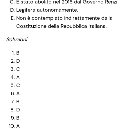
È stato abolito nel 2016 dal Governo Renzi
Legifera autonomamente.
Non è contemplato indirettamente dalla
Costituzione della Repubblica Italiana.
Soluzioni
B
D
C
A
C
A
B
D
B
A