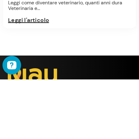
Leggi come diventare veterinario, quanti anni dura
Veterinaria e...
Leggi l'articolo
WAU
è il metodo ideato
dalla società
ALMY TEST s.r.l.
Offerta
WAU
Tutti i Corsi
Chi Siamo
Simulatore online
Partner WAU