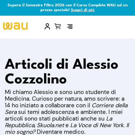
Supera il Semestre Filtro 2026 con il Corso Completo WAU ad un
prezzo speciale!
Scopri di più
×
Articoli di
Alessio
Cozzolino
Mi chiamo Alessio e sono uno studente di
Medicina. Curioso per natura, amo scrivere: a
14 ho iniziato a collaborare con il
Corriere della
Sera
sui temi adolescenza e ambiente. I miei
articoli sono stati pubblicati anche su
La
Repubblica
,
Skuola.net
e
La Voce di New York
.
Il
mio sogno?
Diventare medico.