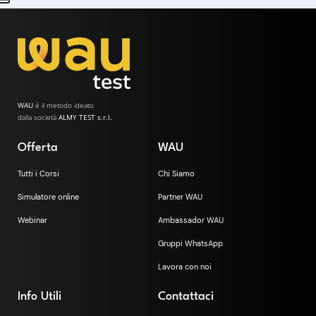
WAU
è il metodo ideato
dalla società
ALMY TEST s.r.l.
Offerta
WAU
Tutti i Corsi
Chi Siamo
Simulatore online
Partner WAU
Webinar
Ambassador WAU
Gruppi WhatsApp
Lavora con noi
Info Utili
Contattaci