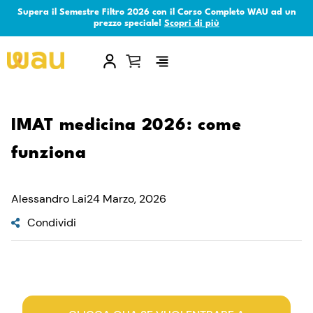
Supera il Semestre Filtro 2026 con il Corso Completo WAU ad un
prezzo speciale!
Scopri di più
×
IMAT medicina 2026: come
funziona
Alessandro Lai
24 Marzo, 2026
Condividi