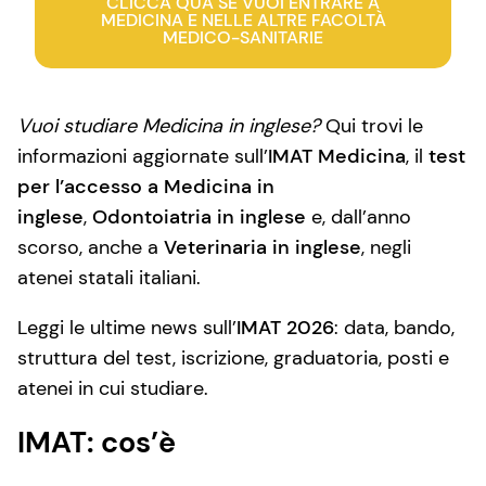
CLICCA QUA SE VUOI ENTRARE A
MEDICINA E NELLE ALTRE FACOLTÀ
MEDICO-SANITARIE
Vuoi studiare
Medicina in inglese?
Qui trovi le
informazioni aggiornate sull’
IMAT Medicina
, il
test
per l’accesso a
Medicina in
inglese
,
Odontoiatria in inglese
e, dall’anno
scorso, anche a
Veterinaria in inglese
, negli
atenei statali italiani.
Leggi le ultime news sull’
IMAT 202
6
: data, bando,
struttura del test, iscrizione, graduatoria, posti e
atenei in cui studiare.
IMAT: cos’è