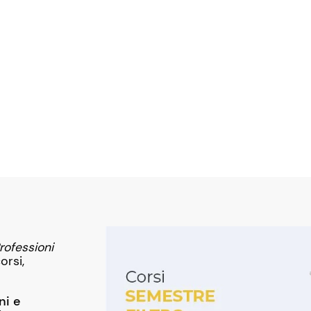
rofessioni
orsi,
ni e