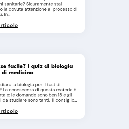
ni sanitarie? Sicuramente stai
 la dovuta attenzione al processo di
. In...
articolo
se facile? I quiz di biologia
t di medicina
are la biologia per il test di
? La conoscenza di questa materia è
ale: le domande sono ben 18 e gli
da studiare sono tanti. Il consiglio...
articolo