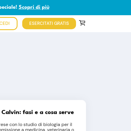
peciale!
Scopri di più
CEDI
ESERCITATI GRATIS
i Calvin: fasi e a cosa serve
rese con lo studio di biologia per il
mmissione a medicina, veterinaria o