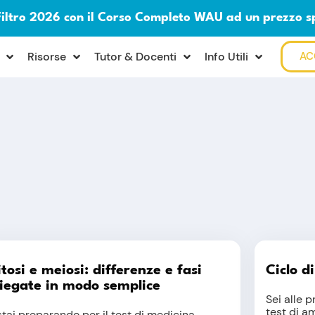
Filtro 2026 con il Corso Completo WAU ad un prezzo s
Risorse
Tutor & Docenti
Info Utili
AC
tosi e meiosi: differenze e fasi
Ciclo d
iegate in modo semplice
Sei alle p
test di a
stai preparando per il test di medicina,