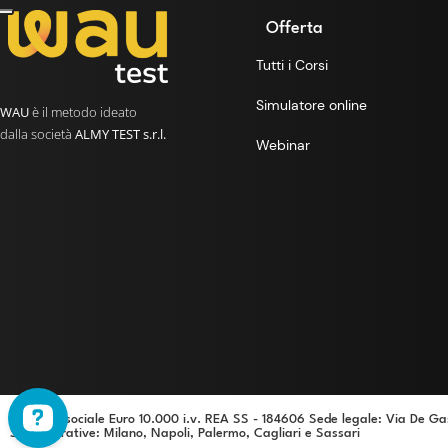
Offerta
Tutti i Corsi
Simulatore online
WAU
è il metodo ideato
dalla società
ALMY TEST s.r.l.
Webinar
Capitale sociale Euro 10.000 i.v. REA SS - 184606 Sede legale: Via De Ga
Sedi operative
: Milano, Napoli, Palermo, Cagliari e Sassari