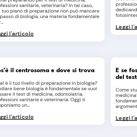
professio
fessioni sanitarie, veterinaria? In tal caso,
dedicando
l tuo piano di preparazione non può mancare
fotosintesi
ripasso di biologia, una materia fondamentale
..
Leggi l'
ggi l'articolo
s’è il centrosoma e dove si trova
E se fos
del tes
l è il tuo livello di preparazione in biologia?
udiare bene biologia è fondamentale se vuoi
Come studi
sare il test di medicina, odontoiatria,
medicina
fessioni sanitarie e veterinaria. Oggi ti
fondament
oponiamo un...
argomenti 
ggi l'articolo
Leggi l'