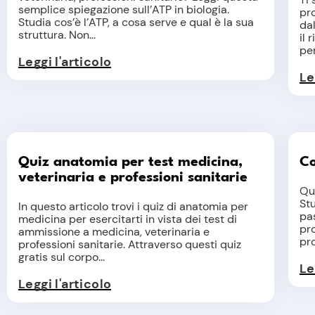
semplice spiegazione sull’ATP in biologia.
pro
Studia cos’è l’ATP, a cosa serve e qual è la sua
da
struttura. Non...
il 
per.
Leggi l'articolo
Le
Quiz anatomia per test medicina,
Co
veterinaria e professioni sanitarie
Qua
St
In questo articolo trovi i quiz di anatomia per
pas
medicina per esercitarti in vista dei test di
pro
ammissione a medicina, veterinaria e
pr
professioni sanitarie. Attraverso questi quiz
gratis sul corpo...
Le
Leggi l'articolo