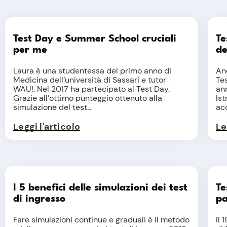
Test Day e Summer School cruciali
Te
per me
de
Laura è una studentessa del primo anno di
An
Medicina dell’università di Sassari e tutor
Tes
WAU!. Nel 2017 ha partecipato al Test Day.
an
Grazie all’ottimo punteggio ottenuto alla
Ist
simulazione del test...
acc
Leggi l'articolo
Le
I 5 benefici delle simulazioni dei test
Te
di ingresso
pa
Fare simulazioni continue e graduali è il metodo
Il 