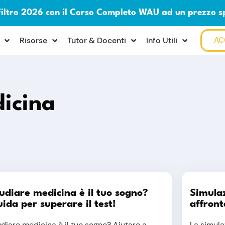
Filtro 2026 con il Corso Completo WAU ad un prezzo s
Risorse
Tutor & Docenti
Info Utili
AC
dicina
udiare medicina è il tuo sogno?
Simulaz
ida per superare il test!
affront
diare medicina è il tuo sogno? Aiutare a
La simula