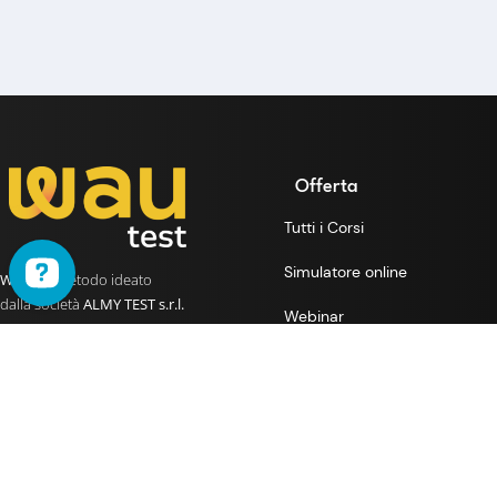
Offerta
Tutti i Corsi
Simulatore online
WAU
è il metodo ideato
dalla società
ALMY TEST s.r.l.
Webinar