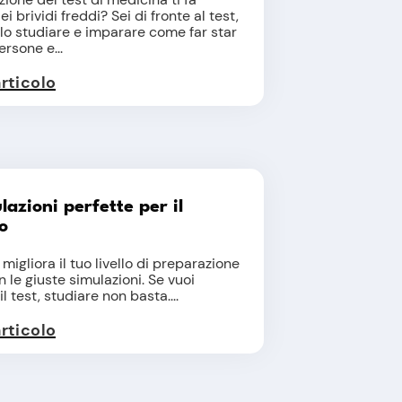
i brividi freddi? Sei di fronte al test,
olo studiare e imparare come far star
rsone e...
articolo
lazioni perfette per il
o
 migliora il tuo livello di preparazione
n le giuste simulazioni. Se vuoi
l test, studiare non basta....
articolo