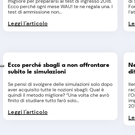
migliore per prepararsi al test di ingresso 2018.
di 
Ecco perché ogni mese WAU! te ne regala una. I
For
test di ammissione non...
l’a
Leggi l'articolo
Le
Ecco perché sbagli a non affrontare
Ne
subito le simulazioni
di
Se pensi di svolgere delle simulazioni solo dopo
Il
aver acquisito tutte le nozioni sbagli. Qual è
ra
quindi il metodo migliore? “Una volta che avrò
l’O
finito di studiare tutto farò solo...
im
201
Leggi l'articolo
Le