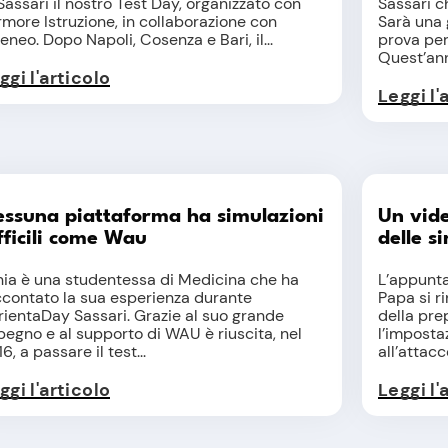
Sassari il nostro Test Day, organizzato con
Sassari ch
more Istruzione, in collaborazione con
Sarà una 
teneo. Dopo Napoli, Cosenza e Bari, il...
prova per
Quest’anno
ggi l'articolo
Leggi l'
ssuna piattaforma ha simulazioni
Un vide
fficili come Wau
delle 
enia è una studentessa di Medicina che ha
L’appunta
ccontato la sua esperienza durante
Papa si r
rientaDay Sassari. Grazie al suo grande
della pre
pegno e al supporto di WAU è riuscita, nel
l’imposta
6, a passare il test...
all’attacc
ggi l'articolo
Leggi l'