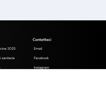
Contattaci
cina 2025
Email
 sanitarie
Facebook
6
Instagram
TikTok
YouTube
Supporto tecnico WA
zio
Supporto studio WA