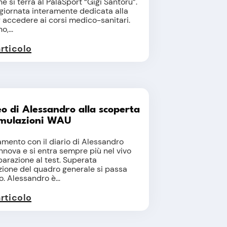
e si terrà al PalaSport “Gigi Santoru”.
giornata interamente dedicata alla
 accedere ai corsi medico-sanitari.
,...
articolo
o di Alessandro alla scoperta
simulazioni WAU
mento con il diario di Alessandro
innova e si entra sempre più nel vivo
parazione al test. Superata
zione del quadro generale si passa
o. Alessandro è...
articolo