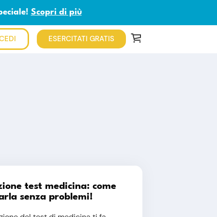
peciale!
Scopri di più
CEDI
ESERCITATI GRATIS
ione test medicina: come
arla senza problemi!
zione del test di medicina ti fa