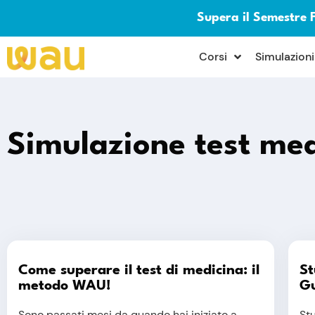
Supera il Semestre 
×
Corsi
Simulazioni
Simulazione test me
Come superare il test di medicina: il
St
metodo WAU!
Gu
Sono passati mesi da quando hai iniziato a
Stu