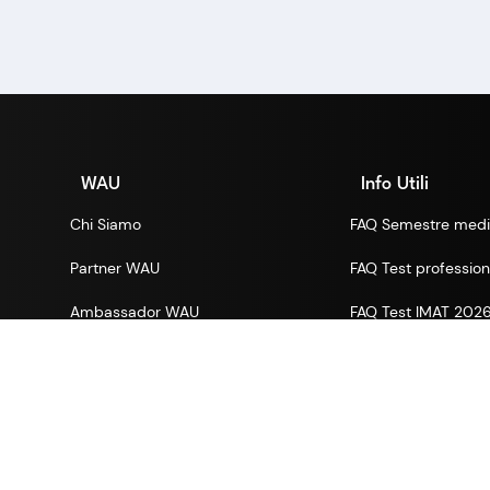
WAU
Info Utili
Chi Siamo
FAQ Semestre medi
Partner WAU
FAQ Test professioni
Ambassador WAU
FAQ Test IMAT 202
Gruppi WhatsApp
Blog
Lavora con noi
Informativa Bandi
Privacy Policy
Condizioni del servi