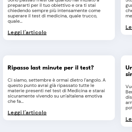
prepararti per il tuo obiettivo e ora ti stai
gu
chiedendo sempre più intensamente come
che
superare il test di medicina, quale trucco,
med
quale...
Le
Leggi l'articolo
Ripasso last minute per il test?
Un
si
Ci siamo, settembre è ormai dietro l’angolo. A
questo punto avrai già ripassato tutte le
Vu
materie presenti nel test di Medicina e starai
Ben
sicuramente vivendo su un’altalena emotiva
dis
che fa...
ar
pot
Leggi l'articolo
Le