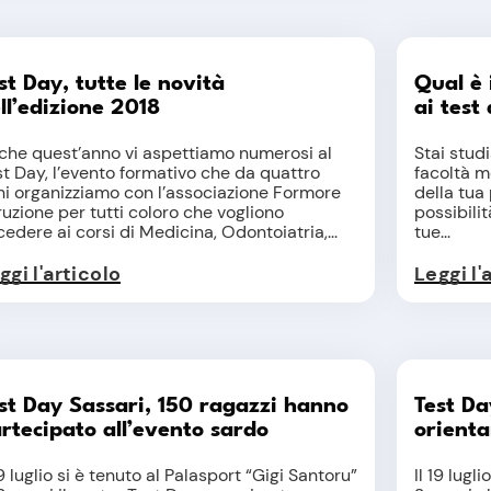
st Day, tutte le novità
Qual è 
ll’edizione 2018
ai test
che quest’anno vi aspettiamo numerosi al
Stai stud
t Day, l’evento formativo che da quattro
facoltà m
ni organizziamo con l’associazione Formore
della tua
ruzione per tutti coloro che vogliono
possibilit
edere ai corsi di Medicina, Odontoiatria,...
tue...
ggi l'articolo
Leggi l'
st Day Sassari, 150 ragazzi hanno
Test Da
rtecipato all’evento sardo
orient
19 luglio si è tenuto al Palasport “Gigi Santoru”
Il 19 lug