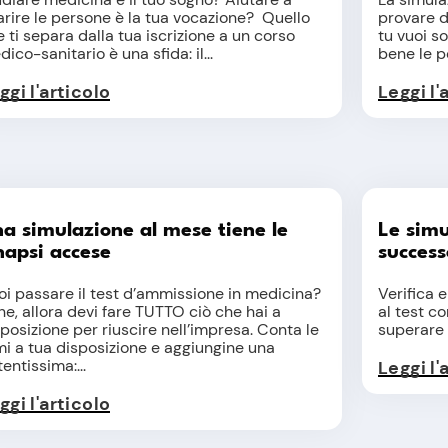
arire le persone è la tua vocazione? Quello
provare de
 ti separa dalla tua iscrizione a un corso
tu vuoi s
ico-sanitario è una sfida: il...
bene le pe
ggi l'articolo
Leggi l'
a simulazione al mese tiene le
Le simu
napsi accese
success
oi passare il test d’ammissione in medicina?
Verifica e
e, allora devi fare TUTTO ciò che hai a
al test co
posizione per riuscire nell’impresa. Conta le
superare i
mi a tua disposizione e aggiungine una
entissima:...
Leggi l'
ggi l'articolo