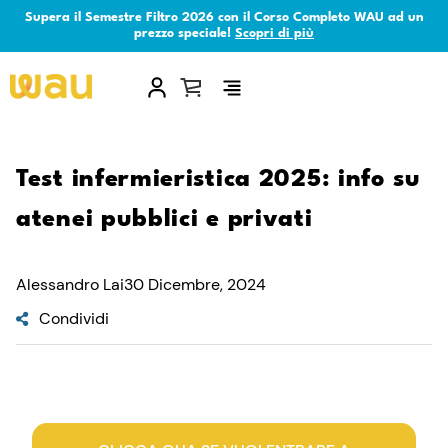
Supera il Semestre Filtro 2026 con il Corso Completo WAU ad un
prezzo speciale!
Scopri di più
×
Test infermieristica 2025: info su
atenei pubblici e privati
Alessandro Lai
30 Dicembre, 2024
Condividi