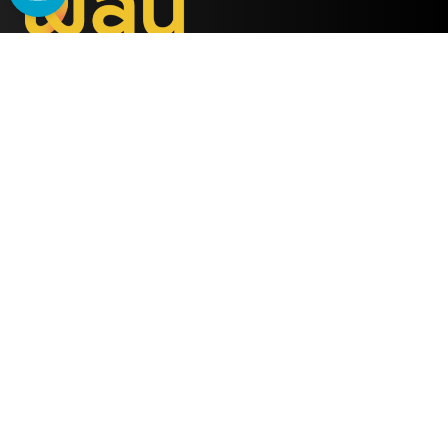
WAU
è il metodo ideato
dalla società
ALMY TEST s.r.l.
Offerta
WAU
Tutti i Corsi
Chi Siamo
Simulatore online
Partner WAU
Webinar
Ambassador WAU
Gruppi WhatsApp
Lavora con noi
Info Utili
Contattaci
FAQ Semestre medicina 2025
Email
Facebook
FAQ Test professioni sanitarie